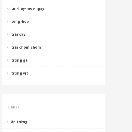
tin-hay-moi-ngay
tong-hop
trái cây
trái chôm chôm
trứng gà
trứng vịt
LABEL
ăn trứng