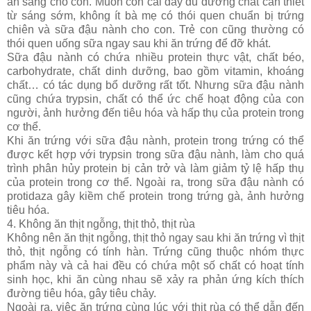
ăn sáng cho con. Muốn con cái đầy đủ dưỡng chất cần thiết
từ sáng sớm, không ít bà mẹ có thói quen chuẩn bị trứng
chiên và sữa đậu nành cho con. Trẻ con cũng thường có
thói quen uống sữa ngay sau khi ăn trứng để đỡ khát.
Sữa đậu nành có chứa nhiều protein thực vật, chất béo,
carbohydrate, chất dinh dưỡng, bao gồm vitamin, khoáng
chất… có tác dụng bổ dưỡng rất tốt. Nhưng sữa đậu nành
cũng chứa trypsin, chất có thể ức chế hoạt động của con
người, ảnh hưởng đến tiêu hóa và hấp thụ của protein trong
cơ thể.
Khi ăn trứng với sữa đậu nành, protein trong trứng có thể
được kết hợp với trypsin trong sữa đậu nành, làm cho quá
trình phân hủy protein bị cản trở và làm giảm tỷ lệ hấp thụ
của protein trong cơ thể. Ngoài ra, trong sữa đậu nành có
protidaza gây kiềm chế protein trong trứng gà, ảnh hưởng
tiêu hóa.
4. Không ăn thịt ngỗng, thịt thỏ, thịt rùa
Không nên ăn thịt ngỗng, thịt thỏ ngay sau khi ăn trứng vì thịt
thỏ, thịt ngỗng có tính hàn. Trứng cũng thuộc nhóm thực
phẩm này và cả hai đều có chứa một số chất có hoạt tính
sinh học, khi ăn cùng nhau sẽ xảy ra phản ứng kích thích
đường tiêu hóa, gây tiêu chảy.
Ngoài ra, việc ăn trứng cùng lúc với thịt rùa có thể dẫn đến