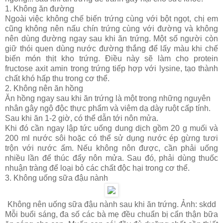
1. Không ăn đường
Ngoài việc không chế biến trứng cùng với bột ngọt, chị em
cũng không nên nấu chín trứng cùng với đường và không
nên dùng đường ngay sau khi ăn trứng. Một số người còn
giữ thói quen dùng nước đường thắng để lấy màu khi chế
biến món thịt kho trứng. Điều này sẽ làm cho protein
fructose axit amin trong trứng tiếp hợp với lysine, tạo thành
chất khó hấp thu trong cơ thể.
2. Không nên ăn hồng
Ăn hồng ngay sau khi ăn trứng là một trong những nguyên
nhân gây ngộ độc thực phẩm và viêm dạ dày ruột cấp tính.
Sau khi ăn 1-2 giờ, có thể dẫn tới nôn mửa.
Khi đó cần ngay lập tức uống dung dịch gồm 20 g muối và
200 ml nước sôi hoặc có thể sử dụng nước ép gừng tươi
trộn với nước ấm. Nếu không nôn được, cần phải uống
nhiều lần để thúc đẩy nôn mửa. Sau đó, phải dùng thuốc
nhuận tràng để loại bỏ các chất độc hại trong cơ thể.
3. Không uống sữa đậu nành
Không nên uống sữa đậu nành sau khi ăn trứng. Ảnh: skdd
Mỗi buổi sáng, đa số các bà mẹ đều chuẩn bị cẩn thận bữa