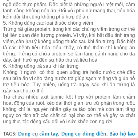
ngộ độc thực phẩm. Đặc biệt là những người mệt mỏi, cảm
lạnh càng không nên ăn. Đối với phụ nữ mang thai, tiêu hóa
kém đôi khi cũng không phù hợp để ăn.
5. Không dùng các loại thuốc chống viêm
Trứng rất giàu protein, trong khi các chứng viêm trong cơ thể
lại liên quan đến lượng protein. Vì vậy, khi bắt đầu tình trạng
viêm, cần lưu ý không uống thuốc sau khi ăn trứng. Đặc biệt
là các bệnh tiêu hóa, tiêu chảy, có thể thậm chí không ăn
trứng. Trứng có chứa protein sẽ làm tăng gánh nặng cho dạ
dày, ảnh hưởng đến sự hấp thu và tiêu hóa.
6. Không uống trà sau khi ăn trứng
Không ít người có thói quen uống trà hoặc nước chè đặc
sau bữa ăn vì cho rằng nước trà giúp sạch miệng và giúp hỗ
trợ tiêu hóa. Tuy nhiên, uống trà ngay sau khi ăn trứng là
gây hại cho cơ thể.
Trà chứa nhiều axit tannic kết hợp với protein làm chậm
hoạt động của ruột, kéo dài thời gian lưu trữ phân trong ruột,
không chỉ là nguyên nhân gây ra táo bón mà còn làm tăng
nguy cơ tích trữ các chất có hại cho cơ thể và gây ra chất
ung thư, tác động xấu đối với sức khỏe con người.
TAGS:
Dụng cụ cầm tay
,
Dụng cụ dùng điện
,
Bảo hộ lao